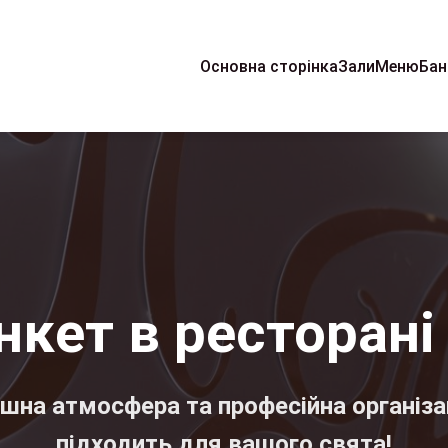
Основна сторінка
Зали
Меню
Бан
нкет в ресторані
шна атмосфера та професійна організа
підходить для вашого свята!