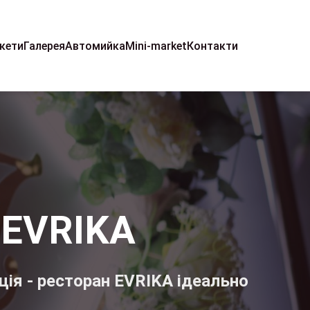
кети
Галерея
Автомийка
Mini-market
Контакти
 EVRIKA
ція - ресторан EVRIKA ідеально