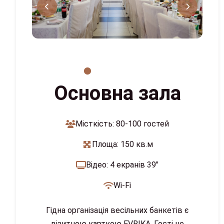
Основна зала
Місткість: 80-100 гостей
Площа: 150 кв.м
Відео: 4 екранів 39"
Wi-Fi
Гідна організація весільних банкетів є
візитною карткою EVRIKA. Гості не