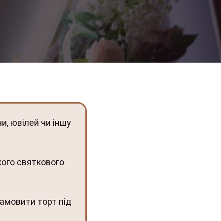
и, ювілей чи іншу
кого святкового
замовити торт під